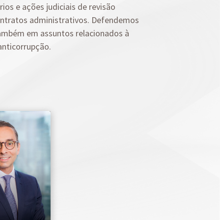
Planejamento Patrimonial e Sucessório
rios e ações judiciais de revisão
Direito Previdenciário
ontratos administrativos. Defendemos
 também em assuntos relacionados à
anticorrupção.