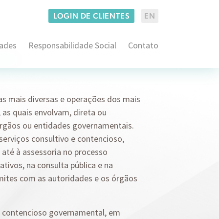
LOGIN DE CLIENTES
EN
dades
Responsabilidade Social
Contato
Administrativo e Regulatório
co
Consumidor Estratégico
Imobiliário
s mais diversas e operações dos mais
Empresarial
 as quais envolvam, direta ou
Consultoria em Propriedade Intelectual
Família
órgãos ou entidades governamentais.
Contencioso em Propriedade Intelectual
rviços consultivo e contencioso,
Arbitragem e ADRs
Securitário
até à assessoria no processo
Franquias
Contencioso Cível
Consultoria BACEN
ativos, na consulta pública e na
Proteção de Dados
Pré-Contencioso Cível
mites com as autoridades e os órgãos
Litígios Societários
Consultivo Trabalhista
Operações Societárias e M&A
Contencioso Judicial e Administrativo
 contencioso governamental, em
Direito Aduaneiro