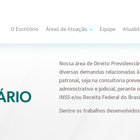
O Escritório
Áreas de Atuação
Equipe
Atuali
Cível, Comercial e Consumidor Estratégi
Contratual
Nossa área de Direito Previdenciár
diversas demandas relacionadas à
Propriedade Intelectual
patronal, seja na consultoria preve
administrativo e judicial, perante 
ÁRIO
Resolução de Disputas
INSS e/ou Receita Federal do Brasi
Societário
Dentre os trabalhos desenvolvido
Trabalhista e Sindical
Tributário