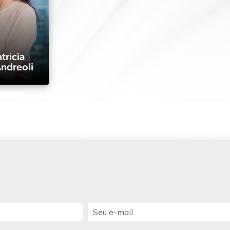
tricia
Andreoli