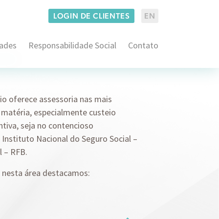
LOGIN DE CLIENTES
EN
dades
Responsabilidade Social
Contato
Administrativo e Regulatório
co
Consumidor Estratégico
Imobiliário
io oferece assessoria nas mais
Empresarial
 matéria, especialmente custeio
Consultoria em Propriedade Intelectual
Família
ntiva, seja no contencioso
Contencioso em Propriedade Intelectual
o Instituto Nacional do Seguro Social –
Arbitragem e ADRs
Securitário
l – RFB.
Franquias
Contencioso Cível
Consultoria BACEN
Proteção de Dados
s nesta área destacamos:
Pré-Contencioso Cível
Litígios Societários
Consultivo Trabalhista
Operações Societárias e M&A
Contencioso Judicial e Administrativo
Direito Aduaneiro