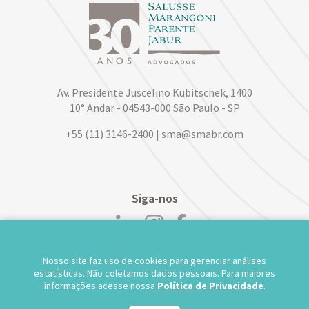
Av. Presidente Juscelino Kubitschek, 1400
10° Andar - 04543-000 São Paulo - SP
+55 (11) 3146-2400 | sma@smabr.com
Siga-nos
Nosso site faz uso de cookies para gerenciar análises
POLÍTICA DE PRIVACIDADE DE DADOS
estatísticas. Não coletamos dados pessoais. Para maiores
informações acesse nossa
Política de Privacidade
.
TRABALHE CONOSCO
WEBMAIL
TS WEB