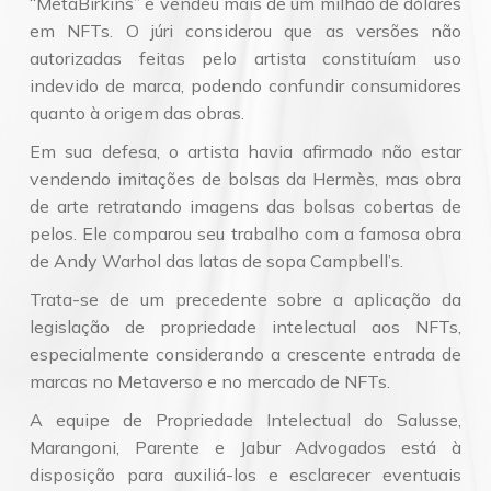
“MetaBirkins” e vendeu mais de um milhão de dólares
em NFTs. O júri considerou que as versões não
autorizadas feitas pelo artista constituíam uso
indevido de marca, podendo confundir consumidores
quanto à origem das obras.
Em sua defesa, o artista havia afirmado não estar
vendendo imitações de bolsas da Hermès, mas obra
de arte retratando imagens das bolsas cobertas de
pelos. Ele comparou seu trabalho com a famosa obra
de Andy Warhol das latas de sopa Campbell’s.
Trata-se de um precedente sobre a aplicação da
legislação de propriedade intelectual aos NFTs,
especialmente considerando a crescente entrada de
marcas no Metaverso e no mercado de NFTs.
A equipe de Propriedade Intelectual do Salusse,
Marangoni, Parente e Jabur Advogados está à
disposição para auxiliá-los e esclarecer eventuais