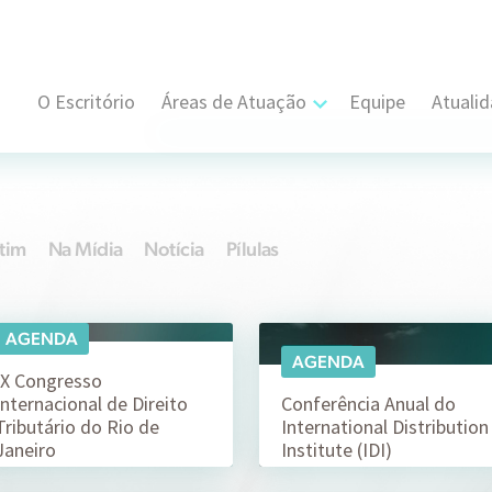
O Escritório
Áreas de Atuação
Equipe
Atuali
Cível, Comercial e Consumidor Estratégi
Contratual
tim
Na Mídia
Notícia
Pílulas
Propriedade Intelectual
Resolução de Disputas
AGENDA
15/07
07/07
AGENDA
Societário
IX Congresso
Internacional de Direito
Conferência Anual do
Tributário do Rio de
International Distribution
Trabalhista e Sindical
Janeiro
Institute (IDI)
Tributário