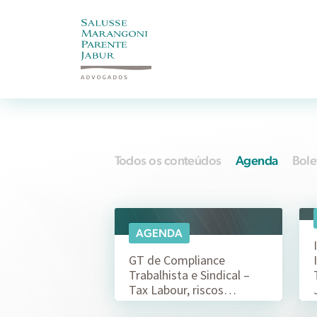
Todos os conteúdos
Agenda
Bole
17/07
AGENDA
GT de Compliance
Trabalhista e Sindical –
Tax Labour, riscos…