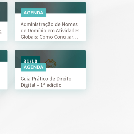
Planejamento Patrimonial e Sucessório
Direito Previdenciário
24/03
AGENDA
Administração de Nomes
de Domínio em Atividades
6
Globais: Como Conciliar…
31/10
AGENDA
Guia Prático de Direito
Digital – 1ª edição