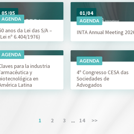
05/05
01/04
AGENDA
AGENDA
50 anos da Lei das S/A –
INTA Annual Meeting 202
(Lei nº 6.404/1976)
AGENDA
13/11
05/11
AGENDA
Claves para la industria
farmacéutica y
4º Congresso CESA das
biotecnológica en
Sociedades de
América Latina
Advogados
1
2
3
14
>>
…