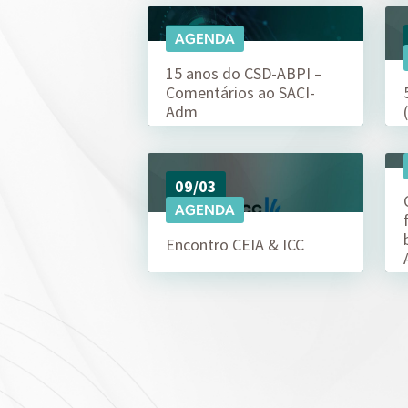
18/05
AGENDA
15 anos do CSD-ABPI –
Comentários ao SACI-
Adm
09/03
AGENDA
Encontro CEIA & ICC