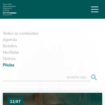
Todos os conteúdos
Agenda
Boletim
Na Mídia
Notícia
Pílulas
22/07