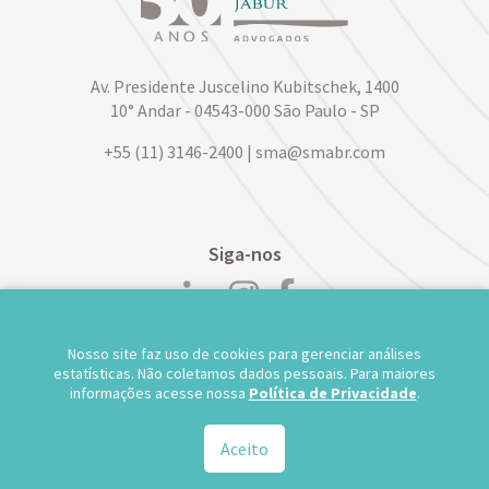
Av. Presidente Juscelino Kubitschek, 1400
10° Andar - 04543-000 São Paulo - SP
+55 (11) 3146-2400 | sma@smabr.com
Siga-nos
Nosso site faz uso de cookies para gerenciar análises
POLÍTICA DE PRIVACIDADE DE DADOS
estatísticas. Não coletamos dados pessoais. Para maiores
informações acesse nossa
Política de Privacidade
.
TRABALHE CONOSCO
WEBMAIL
TS WEB
Aceito
© 2026.
Salusse Marangoni Parente Jabur Advogados - Todos os direitos reservados.