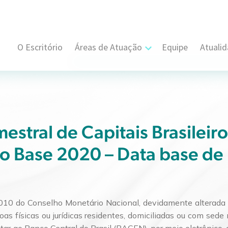
O Escritório
Áreas de Atuação
Equipe
Atuali
Cível, Comercial e Consumidor Estratégi
Contratual
Propriedade Intelectual
estral de Capitais Brasileiro
no Base 2020 – Data base d
Resolução de Disputas
Societário
Trabalhista e Sindical
10 do Conselho Monetário Nacional, devidamente alterada 
as físicas ou jurídicas residentes, domiciliadas ou com sed
Tributário