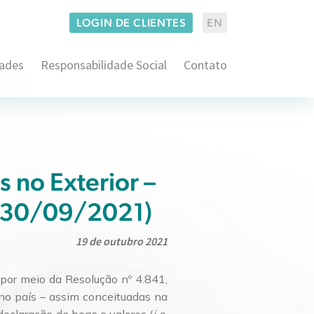
LOGIN DE CLIENTES
EN
dades
Responsabilidade Social
Contato
Administrativo e Regulatório
co
Consumidor Estratégico
Imobiliário
Empresarial
Consultoria em Propriedade Intelectual
s no Exterior –
Família
Contencioso em Propriedade Intelectual
Arbitragem e ADRs
Securitário
e 30/09/2021)
Franquias
Contencioso Cível
Consultoria BACEN
19 de outubro 2021
Proteção de Dados
Pré-Contencioso Cível
Litígios Societários
Consultivo Trabalhista
por meio da Resolução nº 4.841,
Operações Societárias e M&A
e no país – assim conceituadas na
Contencioso Judicial e Administrativo
Direito Aduaneiro