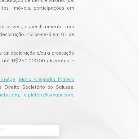
 declaração de bens e valores (
i.e.
Planejamento Patrimonial e Sucessório
itos, imóveis, participações em
Direito Previdenciário
m ativos), especificamente com
declaração iniciar-se-á em 01 de
e tal declaração e/ou a prestação
de até R$250.000,00 (duzentos e
 Snége
,
Maria Alejandra Platero
 Direito Societário do Salusse,
abr.com
;
a.platero@smabr.com;