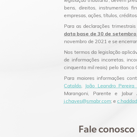
legislação tributária , devem pre
bens, direitos, instrumentos f
empresas, ações, títulos, créditos
Para as declarações trimestrais
data base de 30 de setembro
novembro de 2021 e se encerrar
Nos termos da legislação aplicáv
de informações incorretas, inc
cinquenta mil reais) pelo Banco C
Para maiores informações con
Cataldo
,
João Leandro Pereira
Marangoni, Parente e Jabur
j.chaves@smabr.com
; e
c.hadda
Fale conosco