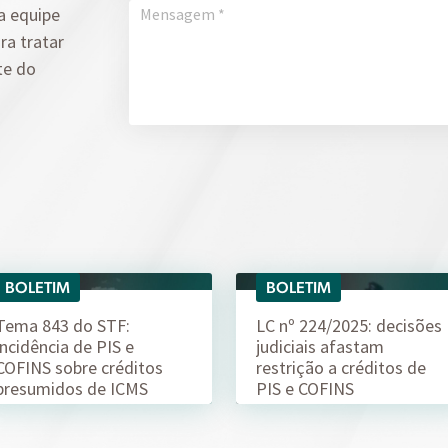
a equipe
ra tratar
te do
BOLETIM
BOLETIM
04/08
04/08
Tema 843 do STF:
LC nº 224/2025: decisões
incidência de PIS e
judiciais afastam
COFINS sobre créditos
restrição a créditos de
presumidos de ICMS
PIS e COFINS