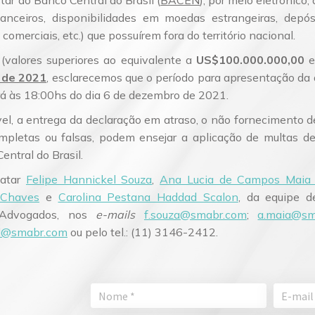
star ao Banco Central do Brasil (
BACEN
), por meio eletrônico,
inanceiros, disponibilidades em moedas estrangeiras, depós
 comerciais, etc.) que possuírem fora do território nacional.
 (valores superiores ao equivalente a
US$100.000.000,00
e
 de 2021
, esclarecemos que o período para apresentação da 
á às 18:00hs do dia 6 de dezembro de 2021.
el, a entrega da declaração em atraso, o não fornecimento d
ompletas ou falsas, podem ensejar a aplicação de multas 
entral do Brasil.
tatar
Felipe Hannickel Souza
,
Ana Lucia de Campos Maia
 Chaves
e
Carolina Pestana Haddad Scalon
, da equipe de
 Advogados, nos
e-mails
f.souza@smabr.com
;
a.maia@sm
d@smabr.com
ou pelo tel.: (11) 3146-2412.