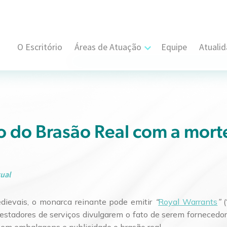
O Escritório
Áreas de Atuação
Equipe
Atuali
Cível, Comercial e Consumidor Estratégi
Contratual
Propriedade Intelectual
o do Brasão Real com a mort
Resolução de Disputas
Societário
ual
Trabalhista e Sindical
dievais, o monarca reinante pode emitir
“
Royal Warrants
”
(
estadores de serviços divulgarem o fato de serem fornecedor
Tributário