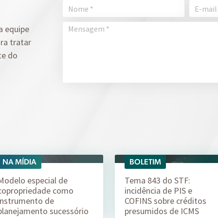
a equipe
ra tratar
te do
NA MÍDIA
BOLETIM
06/08
04/08
Modelo especial de
Tema 843 do STF:
copropriedade como
incidência de PIS e
instrumento de
COFINS sobre créditos
planejamento sucessório
presumidos de ICMS