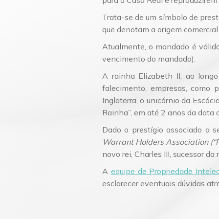
para a Casa Real e reproduzirem
Trata-se de um símbolo de prest
que denotam a origem comercial 
Atualmente, o mandado é válido
vencimento do mandado).
A rainha Elizabeth II, ao lon
falecimento, empresas, como p
Inglaterra, o unicórnio da Escóc
Rainha”, em até 2 anos da data 
Dado o prestígio associado a s
Warrant Holders Association (
novo rei, Charles III, sucessor da 
A
equipe de Propriedade Intelec
esclarecer eventuais dúvidas at