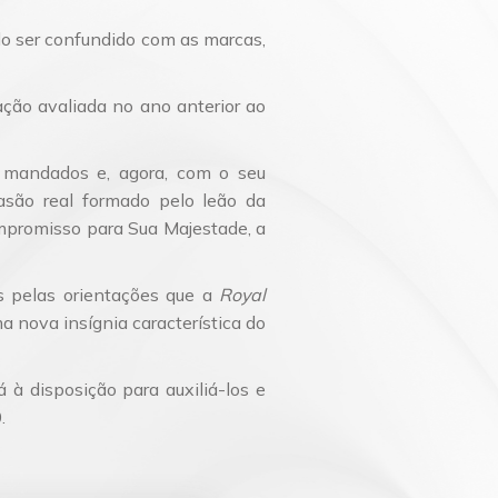
Planejamento Patrimonial e Sucessório
Direito Previdenciário
do ser confundido com as marcas,
ção avaliada no ano anterior ao
e mandados e, agora, com o seu
asão real formado pelo leão da
compromisso para Sua Majestade, a
os pelas orientações que a
Royal
 nova insígnia característica do
à disposição para auxiliá-los e
.