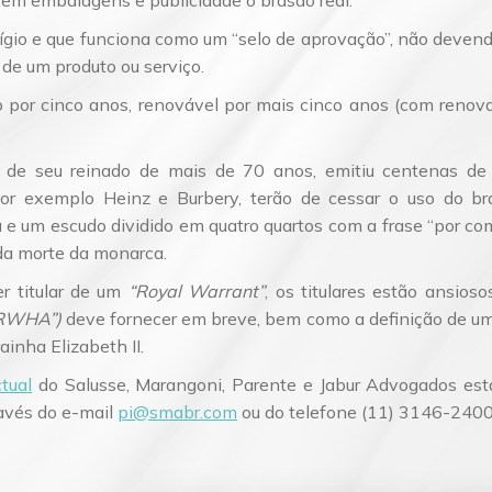
 em embalagens e publicidade o brasão real.
ígio e que funciona como um “selo de aprovação”, não deven
de um produto ou serviço.
 por cinco anos, renovável por mais cinco anos (com renova
go de seu reinado de mais de 70 anos, emitiu centenas d
or exemplo Heinz e Burbery, terão de cessar o uso do br
ia e um escudo dividido em quatro quartos com a frase “por 
da morte da monarca.
er titular de um
“Royal Warrant”
, os titulares estão ansios
“RWHA”)
deve fornecer em breve, bem como a definição de uma
rainha Elizabeth II.
tual
do Salusse, Marangoni, Parente e Jabur Advogados está 
ravés do e-mail
pi@smabr.com
ou do telefone (11) 3146-2400