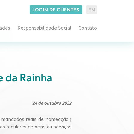
LOGIN DE CLIENTES
EN
dades
Responsabilidade Social
Contato
Administrativo e Regulatório
co
Consumidor Estratégico
Imobiliário
Empresarial
Consultoria em Propriedade Intelectual
e da Rainha
Família
Contencioso em Propriedade Intelectual
Arbitragem e ADRs
Securitário
Franquias
Contencioso Cível
Consultoria BACEN
24 de outubro 2022
Proteção de Dados
Pré-Contencioso Cível
Litígios Societários
Consultivo Trabalhista
“mandados reais de nomeação”)
Operações Societárias e M&A
es regulares de bens ou serviços
Contencioso Judicial e Administrativo
Direito Aduaneiro