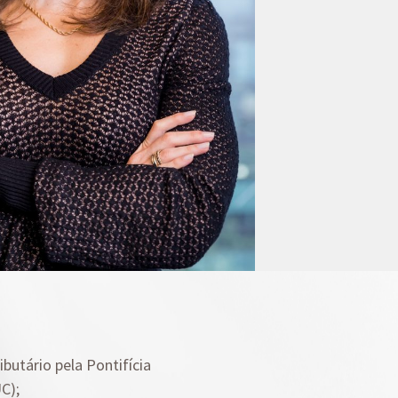
Planejamento Patrimonial e Sucessório
Direito Previdenciário
butário pela Pontifícia
C);