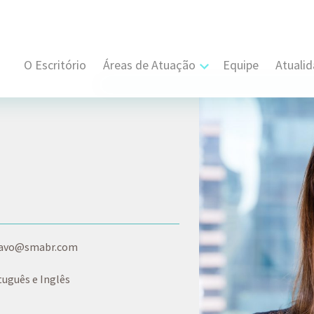
O Escritório
Áreas de Atuação
Equipe
Atuali
Cível, Comercial e Consumidor Estratégi
Contratual
Propriedade Intelectual
Resolução de Disputas
Societário
ravo@smabr.com
Trabalhista e Sindical
uguês e Inglês
Tributário