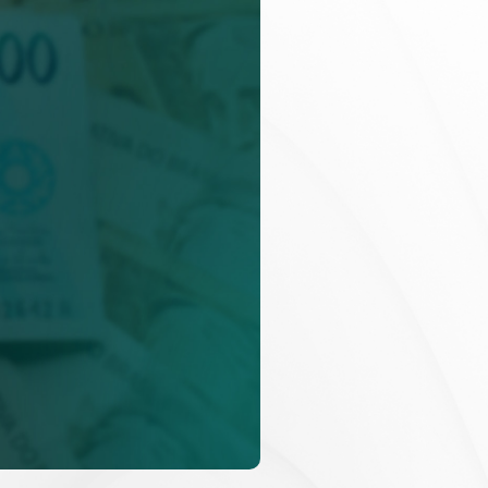
Planejamento Patrimonial e Sucessório
Direito Previdenciário