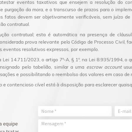
 atestar eventos taxativos que ensejem a resolução do con
 de purgação da mora, e o transcurso de prazos para o impl
s fatos devem ser objetivamente verificáveis, sem juízo de 
ção contratual.
ução contratual; esta é automática na presença de cláusu
considerada prova relevante pelo Código de Processo Civil, fac
 eventos resolutivos expressos, por exemplo. ­
a Lei 14.711/2023, o artigo 7º-A, § 1º, na Lei 8.935/1994, o q
nsignado pelo tabelião, similar a uma
escrow account
usu
ansações e possibilitando o reembolso dos valores em caso de r
io e contencioso cível está à disposição para esclarecer quais
a equipe
ra tratar