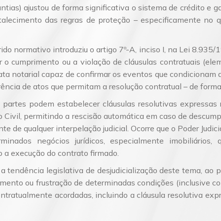
ias) ajustou de forma significativa o sistema de crédito e ga
rtalecimento das regras de proteção – especificamente no
ido normativo introduziu o artigo 7º-A, inciso I, na Lei 8.935
ar o cumprimento ou a violação de cláusulas contratuais (ele
ta notarial capaz de confirmar os eventos que condicionam a 
rrência de atos que permitam a resolução contratual – de forma 
as partes podem estabelecer cláusulas resolutivas expressas
o Civil, permitindo a rescisão automática em caso de descum
de qualquer interpelação judicial. Ocorre que o Poder Judiciá
rminados negócios jurídicos, especialmente imobiliários
o a execução do contrato firmado.
 a tendência legislativa de desjudicialização deste tema, ao p
emento ou frustração de determinadas condições (inclusive c
ontratualmente acordadas, incluindo a cláusula resolutiva exp