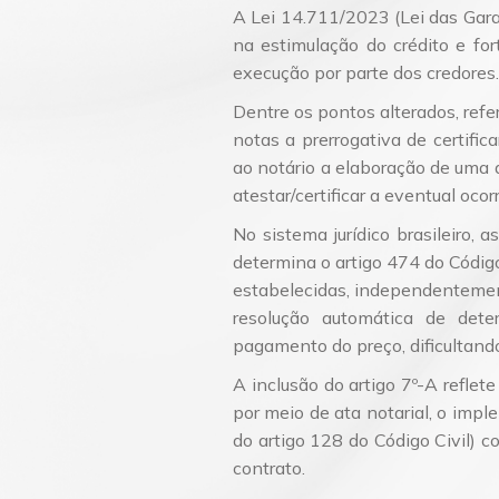
A Lei 14.711/2023 (Lei das Garant
na estimulação do crédito e fo
execução por parte dos credores.
Dentre os pontos alterados, refer
notas a prerrogativa de certific
ao notário a elaboração de uma a
atestar/certificar a eventual oco
No sistema jurídico brasileiro, 
determina o artigo 474 do Códig
estabelecidas, independentemente 
resolução automática de dete
pagamento do preço, dificultand
A inclusão do artigo 7º-A reflete
por meio de ata notarial, o impl
do artigo 128 do Código Civil) c
contrato.