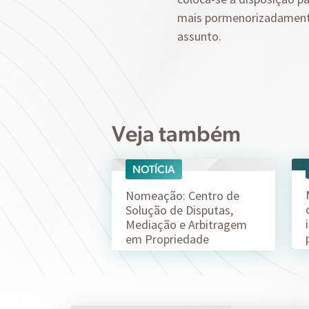
mais pormenorizadamen
assunto.
Veja também
NOTÍCIA
07/08
Nomeação: Centro de
Solução de Disputas,
Mediação e Arbitragem
em Propriedade
Intelectual da ABPI (CSD-
ABPI)