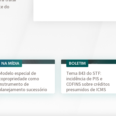
te do
NA MÍDIA
BOLETIM
06/08
04/08
Modelo especial de
Tema 843 do STF:
copropriedade como
incidência de PIS e
instrumento de
COFINS sobre créditos
planejamento sucessório
presumidos de ICMS