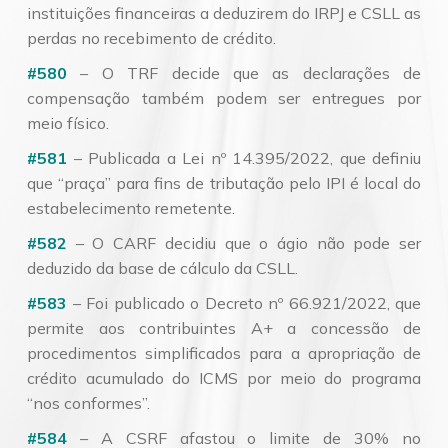
instituições financeiras a deduzirem do IRPJ e CSLL as
perdas no recebimento de crédito.
#580
– O TRF decide que as declarações de
compensação também podem ser entregues por
meio físico.
#581
– Publicada a Lei nº 14.395/2022, que definiu
que “praça” para fins de tributação pelo IPI é local do
estabelecimento remetente.
#582
– O CARF decidiu que o ágio não pode ser
deduzido da base de cálculo da CSLL.
#583
– Foi publicado o Decreto nº 66.921/2022, que
permite aos contribuintes A+ a concessão de
procedimentos simplificados para a apropriação de
crédito acumulado do ICMS por meio do programa
“nos conformes”.
#584
– A CSRF afastou o limite de 30% no