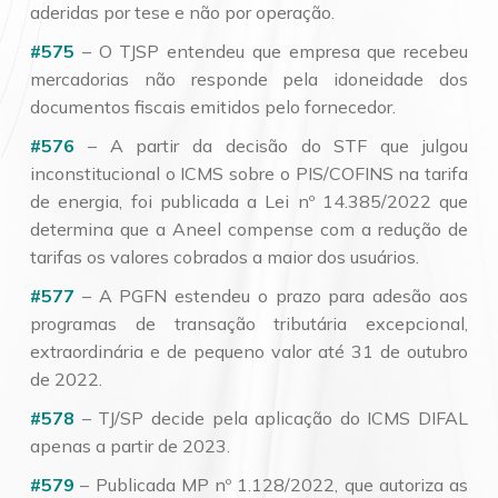
aderidas por tese e não por operação.
#575
– O TJSP entendeu que empresa que recebeu
mercadorias não responde pela idoneidade dos
documentos fiscais emitidos pelo fornecedor.
#576
– A partir da decisão do STF que julgou
inconstitucional o ICMS sobre o PIS/COFINS na tarifa
de energia, foi publicada a Lei nº 14.385/2022 que
determina que a Aneel compense com a redução de
tarifas os valores cobrados a maior dos usuários.
#577
– A PGFN estendeu o prazo para adesão aos
programas de transação tributária excepcional,
extraordinária e de pequeno valor até 31 de outubro
de 2022.
#578
– TJ/SP decide pela aplicação do ICMS DIFAL
apenas a partir de 2023.
#579
– Publicada MP nº 1.128/2022, que autoriza as