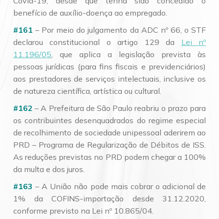
Covid-19, desde que tenha sido concedido o
benefício de auxílio-doença ao empregado.
#161
– Por meio do julgamento da ADC nº 66, o STF
declarou constitucional o artigo 129 da
Lei nº
11.196/05
, que aplica a legislação prevista às
pessoas jurídicas (para fins fiscais e previdenciários)
aos prestadores de serviços intelectuais, inclusive os
de natureza científica, artística ou cultural.
#162
– A Prefeitura de São Paulo reabriu o prazo para
os contribuintes desenquadrados do regime especial
de recolhimento de sociedade unipessoal aderirem ao
PRD – Programa de Regularização de Débitos de ISS.
As reduções previstas no PRD podem chegar a 100%
da multa e dos juros.
#163
– A União não pode mais cobrar o adicional de
1% da COFINS-importação desde 31.12.2020,
conforme previsto na Lei nº 10.865/04.