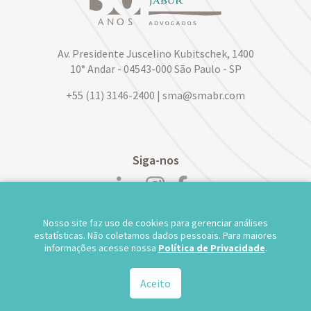
Av. Presidente Juscelino Kubitschek, 1400
10° Andar - 04543-000 São Paulo - SP
+55 (11) 3146-2400 | sma@smabr.com
Siga-nos
Nosso site faz uso de cookies para gerenciar análises
POLÍTICA DE PRIVACIDADE DE DADOS
estatísticas. Não coletamos dados pessoais. Para maiores
informações acesse nossa
Política de Privacidade
.
TRABALHE CONOSCO
WEBMAIL
TS WEB
Aceito
© 2026.
Salusse Marangoni Parente Jabur Advogados - Todos os direitos reservados.