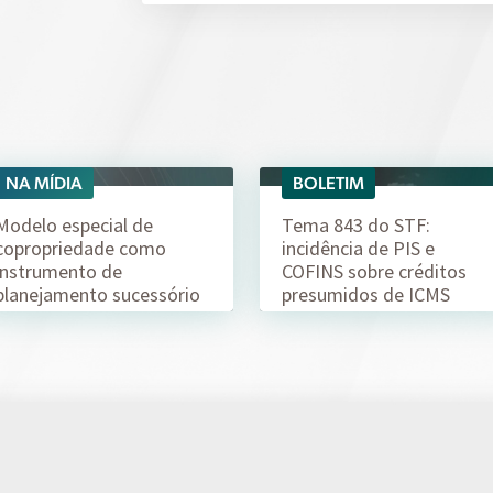
NA MÍDIA
BOLETIM
06/08
04/08
Modelo especial de
Tema 843 do STF:
copropriedade como
incidência de PIS e
instrumento de
COFINS sobre créditos
planejamento sucessório
presumidos de ICMS