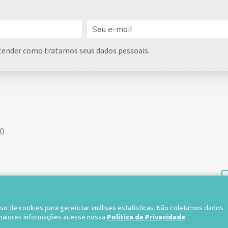
tender como tratamos seus dados pessoais.
00
TRABALHE 
uso de cookies para gerenciar análises estatísticas. Não coletamos dados
 maiores informações acesse nossa
Política de Privacidade
.