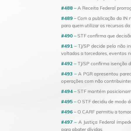
#488
–
A Receita Federal prorro
#489
–
Com a publicação da IN n
para quem utilizar os recursos d
#490
–
STF confirma que decisão
#491
–
TJ/SP decide pela não in
voltados a torcedores, eventos n
#492
–
TJ/SP confirma isenção d
#493
–
A PGR apresentou parece
operações com não contribuint
#494
–
STF mantém posicionamen
#495
–
O STF decidiu de modo de
#496
–
O CARF permitiu a tomada
#497
–
A Justiça Federal imped
para abater dívidas.