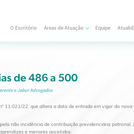
O Escritório
Áreas de Atuação
Equipe
Atuali
Cível, Comercial e Consumidor Estratégi
Contratual
Propriedade Intelectual
rias de 486 a 500
Resolução de Disputas
arente e Jabur Advogados
Societário
nº 11.021/22, que altera a data de entrada em vigor da nova t
Trabalhista e Sindical
 pela não incidência de contribuição previdenciária patronal
 aprendizes e menores assistidos.
Tributário