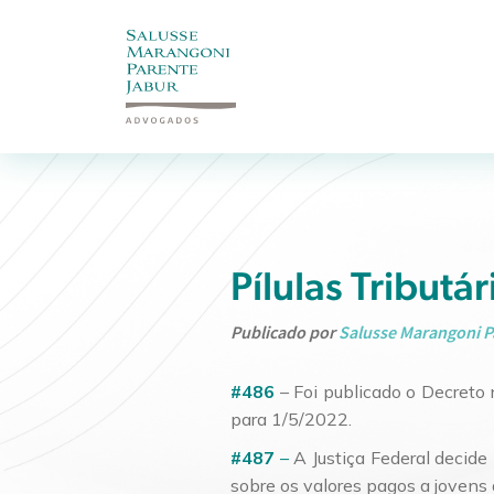
Pílulas Tributá
Publicado por
Salusse Marangoni P
#486
– Foi publicado o Decreto 
para 1/5/2022.
#487
–
A Justiça Federal decide
sobre os valores pagos a jovens