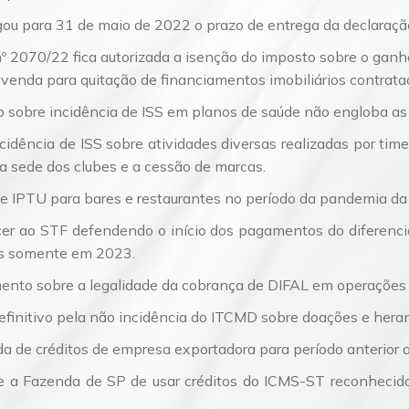
gou para 31 de maio de 2022 o prazo de entrega da declaraç
º 2070/22 fica autorizada a isenção do imposto sobre o ganh
a venda para quitação de financiamentos imobiliários contrat
 sobre incidência de ISS em planos de saúde não engloba as
cidência de ISS sobre atividades diversas realizadas por tim
a sede dos clubes e a cessão de marcas.
e IPTU para bares e restaurantes no período da pandemia da
r ao STF defendendo o início dos pagamentos do diferencia
es somente em 2023.
to sobre a legalidade da cobrança de DIFAL em operações 
finitivo pela não incidência do ITCMD sobre doações e heran
 de créditos de empresa exportadora para período anterior ao
e a Fazenda de SP de usar créditos do ICMS-ST reconhecid