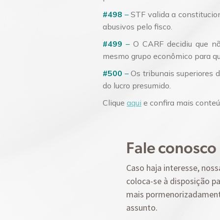
#498
–
STF valida a constitucio
abusivos pelo fisco.
#499
–
O CARF decidiu que não
mesmo grupo econômico para que
#500
–
Os tribunais superiores 
do lucro presumido.
Clique
aqui
e confira mais conteúd
Fale conosco
Caso haja interesse, noss
coloca-se à disposição pa
mais pormenorizadamen
assunto.