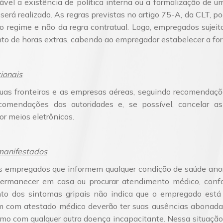
ável a existência de política interna ou a formalização de u
erá realizado. As regras previstas no artigo 75-A, da CLT, po
do regime e não da regra contratual. Logo, empregados sujeit
nto de horas extras, cabendo ao empregador estabelecer a for
cionais
uas fronteiras e as empresas aéreas, seguindo recomendaçõ
comendações das autoridades e, se possível, cancelar a
or meios eletrônicos.
manifestados
os empregados que informem qualquer condição de saúde an
permanecer em casa ou procurar atendimento médico, confo
nto dos sintomas gripais não indica que o empregado está 
 com atestado médico deverão ter suas ausências abonada
mo com qualquer outra doença incapacitante. Nessa situação,