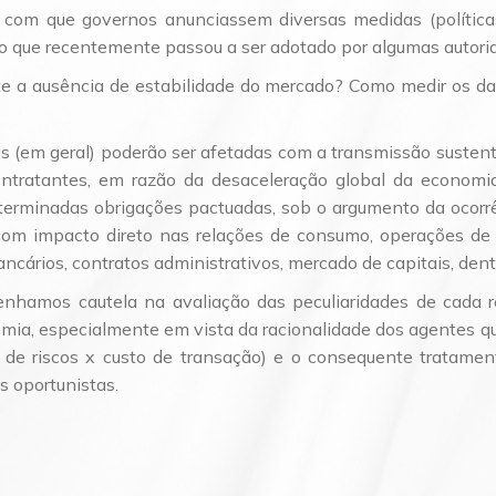
com que governos anunciassem diversas medidas (políticas
o que recentemente passou a ser adotado por algumas autorida
e a ausência de estabilidade do mercado? Como medir os dan
is (em geral) poderão ser afetadas com a transmissão susten
contratantes, em razão da desaceleração global da economi
terminadas obrigações pactuadas, sob o argumento da ocorrê
com impacto direto nas relações de consumo, operações de
ncários, contratos administrativos, mercado de capitais, dent
tenhamos cautela na avaliação das peculiaridades de cada 
emia, especialmente em vista da racionalidade dos agentes 
 de riscos x custo de transação) e o consequente tratament
s oportunistas.