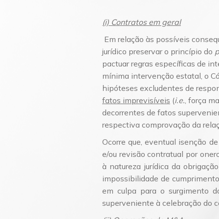
(i) Contratos em geral
Em relação às possíveis consequ
jurídico preservar o princípio do
p
pactuar regras específicas de in
mínima intervenção estatal, o C
hipóteses excludentes de respon
fatos imprevisíveis
(
i.e.
, força m
decorrentes de fatos superveni
respectiva comprovação da relaç
Ocorre que, eventual isenção d
e/ou revisão contratual por oner
à natureza jurídica da obrigaçã
impossibilidade de cumprimento
em culpa para o surgimento do
superveniente à celebração do c