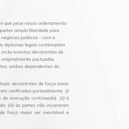
, em que pese nosso ordenamento
 partes ampla liberdade para
negócios jurídicos – com a
ais diplomas legais contemplam
 inclui eventos decorrentes de
es originalmente pactuadas
rtes, ambos dependentes da
uais decorrentes de força maior
serem verificados pontualmente,
(i)
to de execução continuada);
(ii)
à
ado;
(iii)
às partes não incorreram
e força maior ser inevitável e