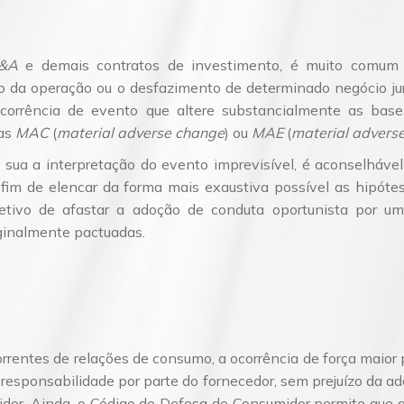
&A
e demais contratos de investimento, é muito comum a
ão da operação ou o desfazimento de determinado negócio jur
ocorrência de evento que altere substancialmente as base
las
MAC
(
material adverse change
) ou
MAE
(
material adverse
e sua a interpretação do evento imprevisível, é aconselháve
 fim de elencar da forma mais exaustiva possível as hipóte
tivo de afastar a adoção de conduta oportunista por um
ginalmente pactuadas.
orrentes de relações de consumo, a ocorrência de força maior
responsabilidade por parte do fornecedor, sem prejuízo da a
midor. Ainda, o Código de Defesa do Consumidor permite que 