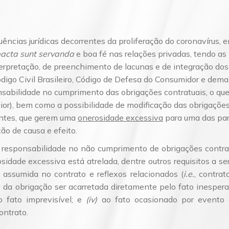
ências jurídicas decorrentes da proliferação do coronavírus
acta sunt servanda
e boa fé nas relações privadas, tendo as
terpretação, de preenchimento de lacunas e de integração dos 
ódigo Civil Brasileiro, Código de Defesa do Consumidor e dem
sabilidade no cumprimento das obrigações contratuais, o que
aior), bem como a possibilidade de modificação das obrigaçõ
entes, que gerem uma
onerosidade excessiva
para uma das pa
ão de causa e efeito.
e responsabilidade no não cumprimento de obrigações contrat
osidade excessiva está atrelada, dentre outros requisitos a 
o assumida no contrato e reflexos relacionados (
i.e.
, contra
 da obrigação ser acarretada diretamente pelo fato inesper
 fato imprevisível; e
(iv)
ao fato ocasionado por evento d
ontrato.