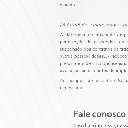
exigido.
(v) Atividades empresariais – p
A depender da atividade empre
paralisação de atividades, a
suspensão dos contratos de trabal
outras possibilidades. A reduçã
prescindem de uma análise jurí
avaliação jurídica antes de imp
As equipes do escritório Sal
necessários.
Fale conosco
Caso haja interesse, noss