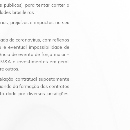
Planejamento Patrimonial e Sucessório
 públicas) para tentar conter a
Direito Previdenciário
des brasileiras.
os, prejuízos e impactos no seu
tada do coronavírus, com reflexos
a e eventual impossibilidade de
ncia de evento de força maior –
 M&A e investimentos em geral,
re outros.
relação contratual supostamente
quando da formação dos contratos
o dado por diversas jurisdições,