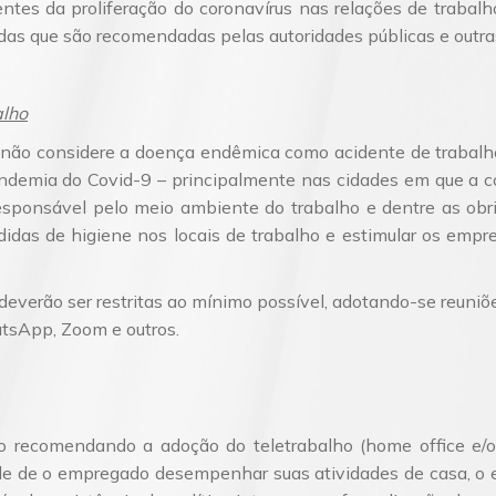
entes da proliferação do coronavírus nas relações de traba
as que são recomendadas pelas autoridades públicas e outras
alho
ão considere a doença endêmica como acidente de trabalho (a
pandemia do Covid-9 – principalmente nas cidades em que a c
responsável pelo meio ambiente do trabalho e dentre as obri
idas de higiene nos locais de trabalho e estimular os empre
deverão ser restritas ao mínimo possível, adotando-se reuni
tsApp, Zoom e outros.
ão recomendando a adoção do teletrabalho (home office e/
de de o empregado desempenhar suas atividades de casa, o 