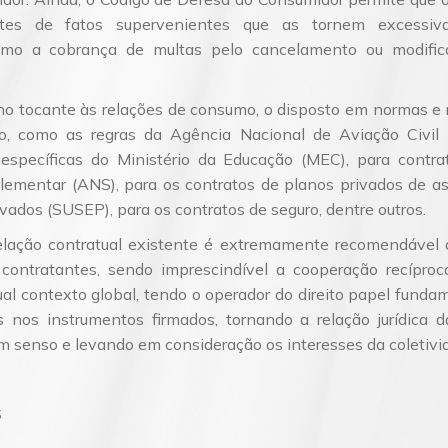
entes de fatos supervenientes que as tornem excessi
como a cobrança de multas pelo cancelamento ou modifica
no tocante às relações de consumo, o disposto em normas e 
do, como as regras da Agência Nacional de Aviação Civil
 específicas do Ministério da Educação (MEC), para contra
ementar (ANS), para os contratos de planos privados de as
vados (SUSEP), para os contratos de seguro, dentre outros.
elação contratual existente é extremamente recomendável
s contratantes, sendo imprescindível a cooperação recípro
al contexto global, tendo o operador do direito papel funda
s nos instrumentos firmados, tornando a relação jurídica da
m senso e levando em consideração os interesses da coletivi
S