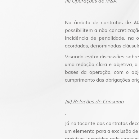
(ii) Operações de M&A
No âmbito de contratos de
M
possibilitem a não concretizaç
incidência de penalidade, na 
acordadas, denominadas cláusu
Visando evitar discussões sobr
uma redação clara e objetiva, a
bases da operação, com o obje
cumprimento das obrigações ori
(iii) Relações de Consumo
Já no tocante aos contratos dec
um elemento para a exclusão de 
prejuízos incorridos pelo consu