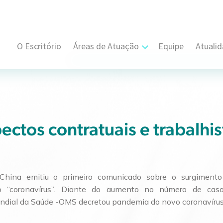
O Escritório
Áreas de Atuação
Equipe
Atuali
Cível, Comercial e Consumidor Estratégi
Contratual
Propriedade Intelectual
ctos contratuais e trabalhis
Resolução de Disputas
Societário
hina emitiu o primeiro comunicado sobre o surgimento 
 “coronavírus”. Diante do aumento no número de caso
Trabalhista e Sindical
dial da Saúde -OMS decretou pandemia do novo coronavírus
Tributário