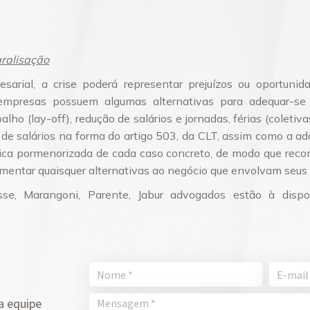
aralisação
sarial, a crise poderá representar prejuízos ou oportuni
s empresas possuem algumas alternativas para adequar-
ho (lay-off), redução de salários e jornadas, férias (coletivas
o de salários na forma do artigo 503, da CLT, assim como a a
dica pormenorizada de cada caso concreto, de modo que re
lementar quaisquer alternativas ao negócio que envolvam seu
usse, Marangoni, Parente, Jabur advogados estão à dispo
a equipe