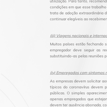
utilização. Para tanto, recomend
condições em que esse trabalho s
trata de adoção extraordinária 
continuar elegíveis ao recebime
(iii) Viagens nacionais e interna
Muitos países estão fechando s
empregador deve seguir as re
substituindo-as pelas reuniões p
(iv) Empregados com sintomas 
As empresas devem solicitar a
típicos do coronavírus devem 
públicas. O simples aparecime
apenas empregados que estejam
devem ter ausência abonada, co