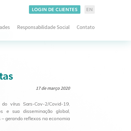
LOGIN DE CLIENTES
EN
dades
Responsabilidade Social
Contato
Administrativo e Regulatório
co
Consumidor Estratégico
Imobiliário
Empresarial
Consultoria em Propriedade Intelectual
tas
Família
Contencioso em Propriedade Intelectual
Arbitragem e ADRs
Securitário
17 de março 2020
Franquias
Contencioso Cível
Consultoria BACEN
Proteção de Dados
do vírus Sars-Cov-2/Covid-19,
Pré-Contencioso Cível
Litígios Societários
s e sua disseminação global,
Consultivo Trabalhista
 – gerando reflexos na economia
Operações Societárias e M&A
Contencioso Judicial e Administrativo
Direito Aduaneiro