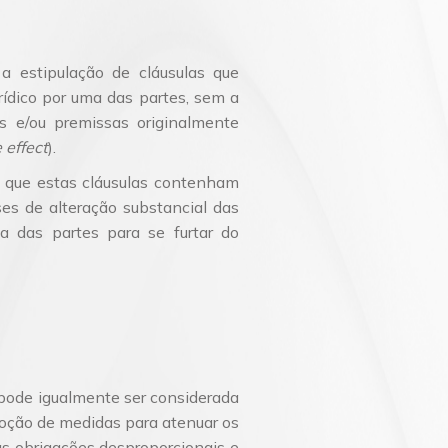
 estipulação de cláusulas que
ídico por uma das partes, sem a
s e/ou premissas originalmente
 effect
).
l que estas cláusulas contenham
ses de alteração substancial das
a das partes para se furtar do
 pode igualmente ser considerada
doção de medidas para atenuar os
as obrigações desproporcionais e