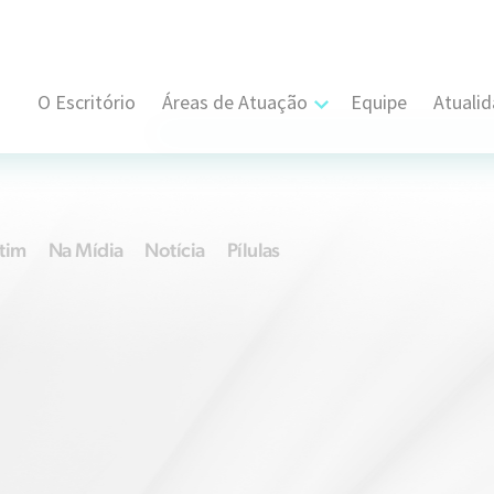
O Escritório
Áreas de Atuação
Equipe
Atuali
Cível, Comercial e Consumidor Estratégi
Contratual
tim
Na Mídia
Notícia
Pílulas
Propriedade Intelectual
Resolução de Disputas
Societário
Trabalhista e Sindical
Tributário