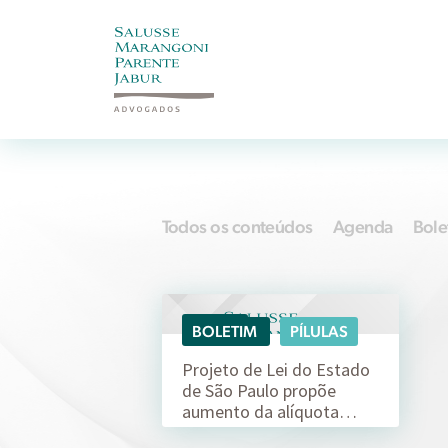
Todos os conteúdos
Agenda
Bole
29/04
BOLETIM
PÍLULAS
Projeto de Lei do Estado
de São Paulo propõe
aumento da alíquota…