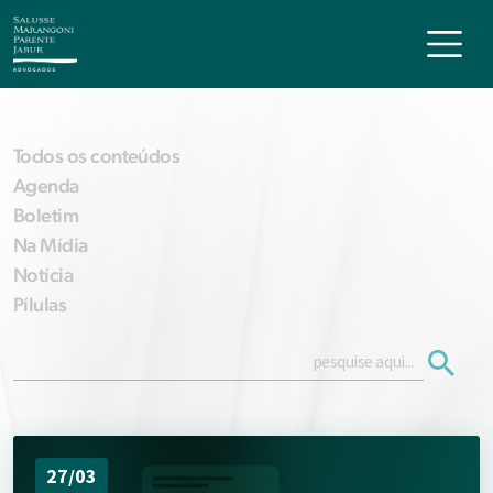
Todos os conteúdos
Agenda
Boletim
Na Mídia
Notícia
Pílulas
27/03