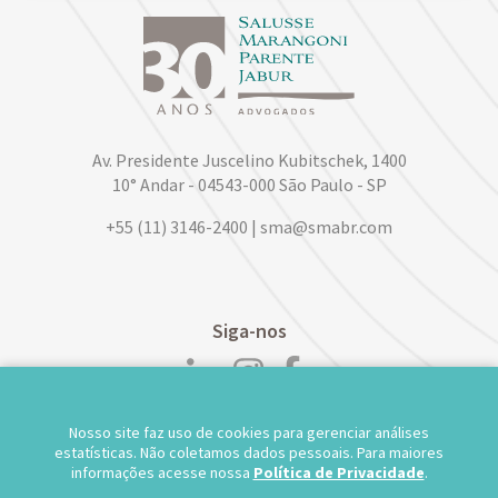
Av. Presidente Juscelino Kubitschek, 1400
10° Andar - 04543-000 São Paulo - SP
+55 (11) 3146-2400 | sma@smabr.com
Siga-nos
Nosso site faz uso de cookies para gerenciar análises
POLÍTICA DE PRIVACIDADE DE DADOS
estatísticas. Não coletamos dados pessoais. Para maiores
informações acesse nossa
Política de Privacidade
.
TRABALHE CONOSCO
WEBMAIL
TS WEB