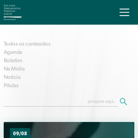
Todos os conteúdos
Agenda
Boletim
Na Mídia
Notícia
Pílulas
09/08