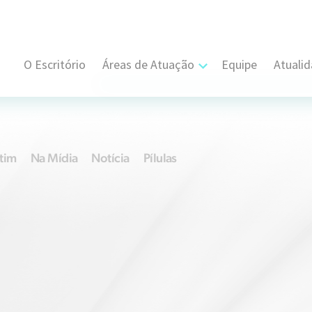
O Escritório
Áreas de Atuação
Equipe
Atuali
Cível, Comercial e Consumidor Estratégi
Contratual
tim
Na Mídia
Notícia
Pílulas
Propriedade Intelectual
Resolução de Disputas
Societário
Trabalhista e Sindical
Tributário