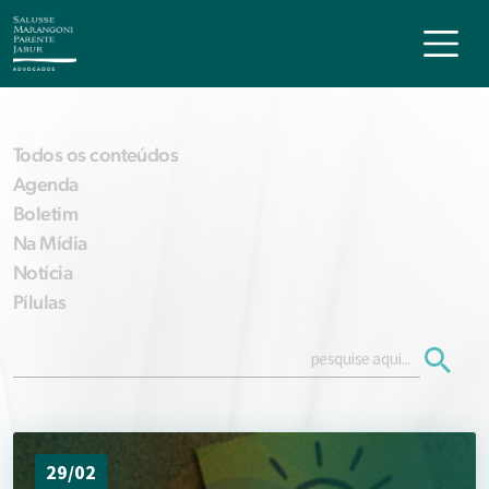
Todos os conteúdos
Agenda
Boletim
Na Mídia
Notícia
Pílulas
29/02