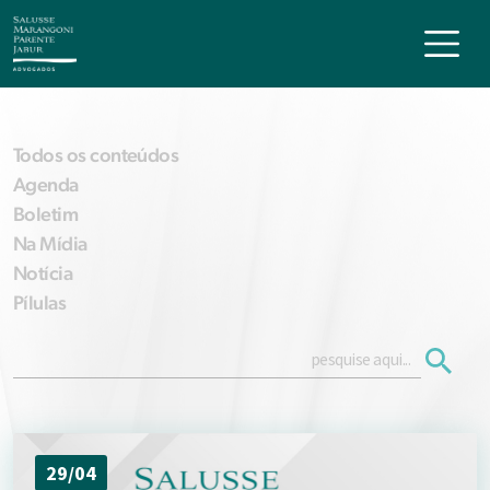
Todos os conteúdos
Agenda
Boletim
Na Mídia
Notícia
Pílulas
29/04