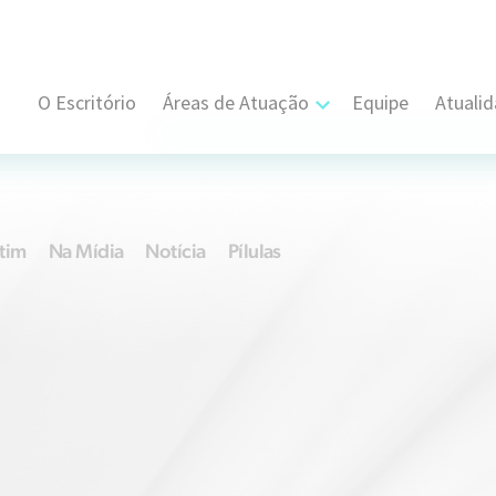
O Escritório
Áreas de Atuação
Equipe
Atuali
Cível, Comercial e Consumidor Estratégi
Contratual
tim
Na Mídia
Notícia
Pílulas
Propriedade Intelectual
Resolução de Disputas
Societário
Trabalhista e Sindical
Tributário