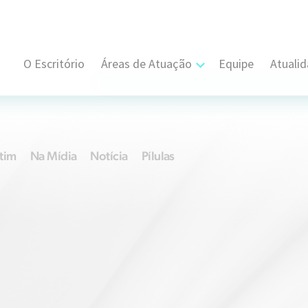
O Escritório
Áreas de Atuação
Equipe
Atuali
Cível, Comercial e Consumidor Estratégi
Contratual
tim
Na Mídia
Notícia
Pílulas
Propriedade Intelectual
Resolução de Disputas
Societário
Trabalhista e Sindical
Tributário