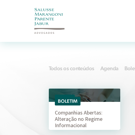
Todos os conteúdos
Agenda
Bole
09/01
BOLETIM
Companhias Abertas:
Alteração no Regime
Informacional