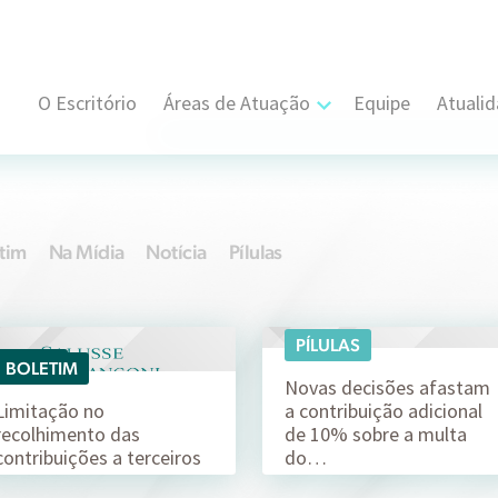
O Escritório
Áreas de Atuação
Equipe
Atuali
Cível, Comercial e Consumidor Estratégi
Contratual
tim
Na Mídia
Notícia
Pílulas
Propriedade Intelectual
Resolução de Disputas
PÍLULAS
13/03
14/02
BOLETIM
Societário
Novas decisões afastam
Limitação no
a contribuição adicional
recolhimento das
de 10% sobre a multa
Trabalhista e Sindical
contribuições a terceiros
do…
Tributário