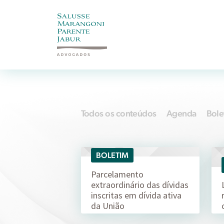
Todos os conteúdos
Agenda
Bole
BOLETIM
20/03
Parcelamento
extraordinário das dívidas
inscritas em dívida ativa
da União