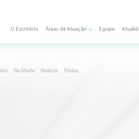
O Escritório
Áreas de Atuação
Equipe
Atuali
Cível, Comercial e Consumidor Estratégi
Contratual
tim
Na Mídia
Notícia
Pílulas
Propriedade Intelectual
Resolução de Disputas
Societário
Trabalhista e Sindical
Tributário