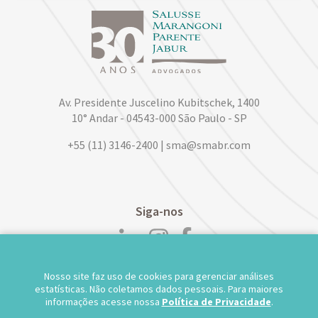
Av. Presidente Juscelino Kubitschek, 1400
10° Andar - 04543-000 São Paulo - SP
+55 (11) 3146-2400 | sma@smabr.com
Siga-nos
Nosso site faz uso de cookies para gerenciar análises
POLÍTICA DE PRIVACIDADE DE DADOS
estatísticas. Não coletamos dados pessoais. Para maiores
informações acesse nossa
Política de Privacidade
.
TRABALHE CONOSCO
WEBMAIL
TS WEB