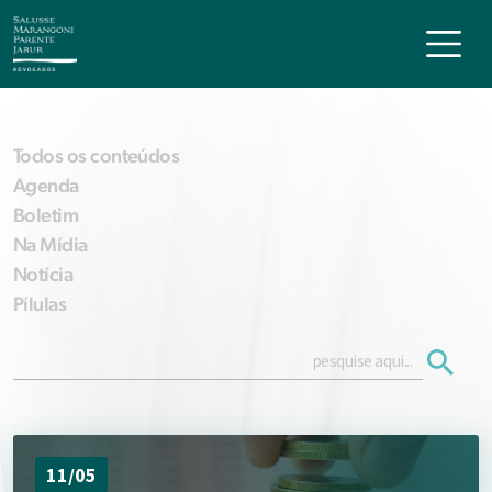
Todos os conteúdos
Agenda
Boletim
Na Mídia
Notícia
Pílulas
11/05