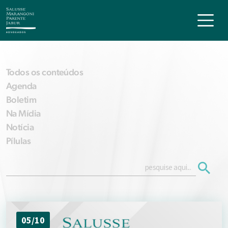
Todos os conteúdos
Agenda
Boletim
Na Mídia
Notícia
Pílulas
05/10