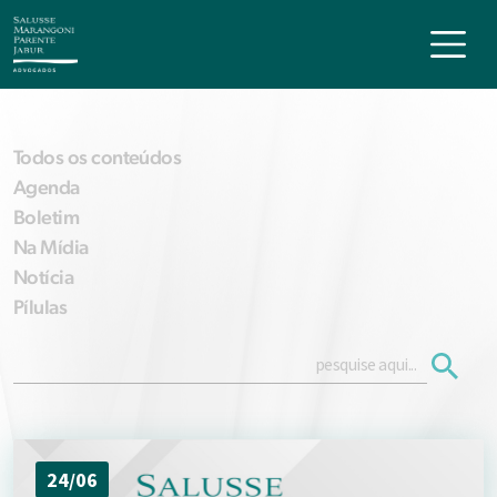
Todos os conteúdos
Agenda
Boletim
Na Mídia
Notícia
Pílulas
24/06