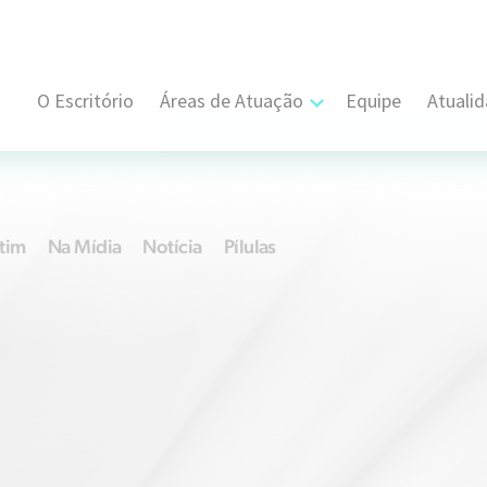
O Escritório
Áreas de Atuação
Equipe
Atuali
Cível, Comercial e Consumidor Estratégi
Contratual
tim
Na Mídia
Notícia
Pílulas
Propriedade Intelectual
Resolução de Disputas
Societário
Trabalhista e Sindical
Tributário