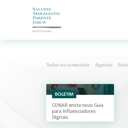
Todos os conteúdos
Agenda
Bole
29/06
BOLETIM
CONAR emite novo Guia
para Influenciadores
Digitais