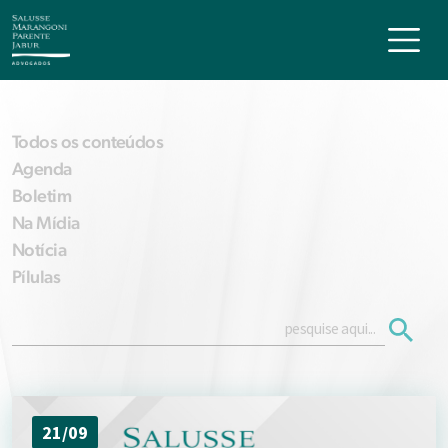
Todos os conteúdos
Agenda
Boletim
Na Mídia
Notícia
Pílulas
21/09