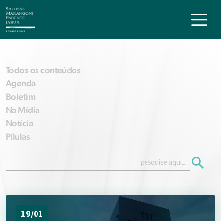
Todos os conteúdos
Agenda
Boletim
Na Mídia
Notícia
Pílulas
19/01