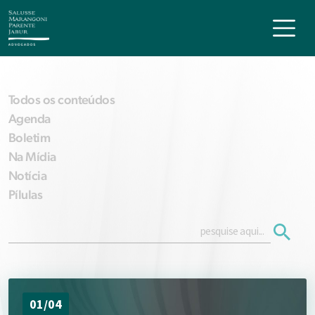
Todos os conteúdos
Agenda
Boletim
Na Mídia
Notícia
Pílulas
01/04