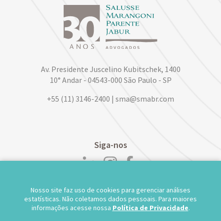
Av. Presidente Juscelino Kubitschek, 1400
10° Andar - 04543-000 São Paulo - SP
+55 (11) 3146-2400 | sma@smabr.com
Siga-nos
Nosso site faz uso de cookies para gerenciar análises
POLÍTICA DE PRIVACIDADE DE DADOS
estatísticas. Não coletamos dados pessoais. Para maiores
informações acesse nossa
Política de Privacidade
.
TRABALHE CONOSCO
WEBMAIL
TS WEB