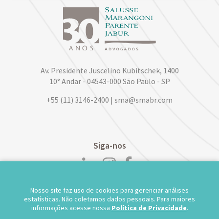
Av. Presidente Juscelino Kubitschek, 1400
10° Andar - 04543-000 São Paulo - SP
+55 (11) 3146-2400 | sma@smabr.com
Siga-nos
Nosso site faz uso de cookies para gerenciar análises
POLÍTICA DE PRIVACIDADE DE DADOS
estatísticas. Não coletamos dados pessoais. Para maiores
informações acesse nossa
Política de Privacidade
.
TRABALHE CONOSCO
WEBMAIL
TS WEB