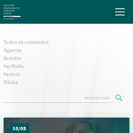
Todos os conteúdos
Agenda
Boletim
Na Mídia
Notícia
Pílulas
30/08