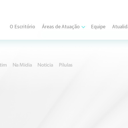
O Escritório
Áreas de Atuação
Equipe
Atuali
Cível, Comercial e Consumidor Estratégi
Contratual
tim
Na Mídia
Notícia
Pílulas
Propriedade Intelectual
Resolução de Disputas
Societário
Trabalhista e Sindical
Tributário