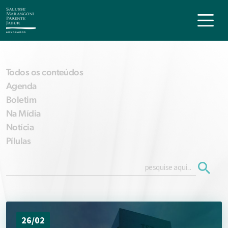
Todos os conteúdos
Agenda
Boletim
Na Mídia
Notícia
Pílulas
26/02