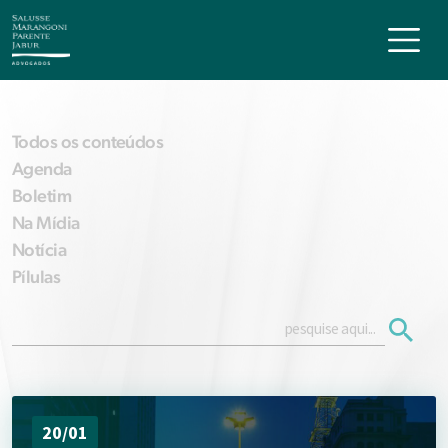
Todos os conteúdos
Agenda
Boletim
Na Mídia
Notícia
Pílulas
20/01