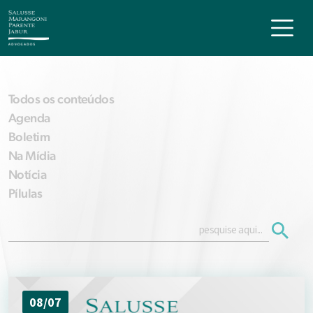
Todos os conteúdos
Agenda
Boletim
Na Mídia
Notícia
Pílulas
08/07