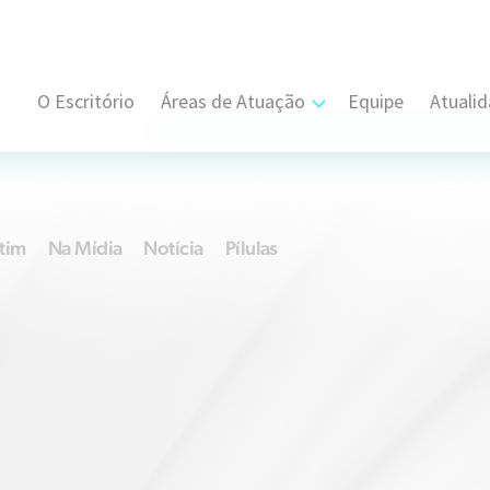
O Escritório
Áreas de Atuação
Equipe
Atuali
Cível, Comercial e Consumidor Estratégi
Contratual
tim
Na Mídia
Notícia
Pílulas
Propriedade Intelectual
Resolução de Disputas
Societário
Trabalhista e Sindical
Tributário