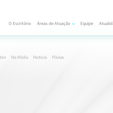
O Escritório
Áreas de Atuação
Equipe
Atuali
Cível, Comercial e Consumidor Estratégi
Contratual
tim
Na Mídia
Notícia
Pílulas
Propriedade Intelectual
Resolução de Disputas
Societário
Trabalhista e Sindical
Tributário