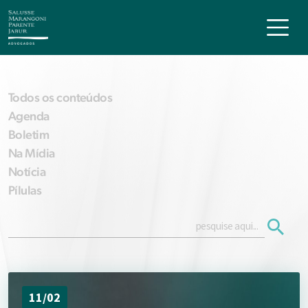
Todos os conteúdos
Agenda
Boletim
Na Mídia
Notícia
Pílulas
11/02