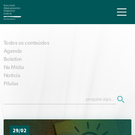
Todos os conteúdos
Agenda
Boletim
Na Mídia
Notícia
Pílulas
29/02