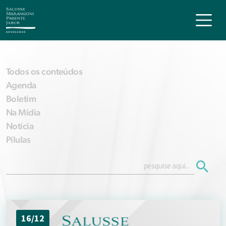
Todos os conteúdos
Agenda
Boletim
Na Mídia
Notícia
Pílulas
16/12