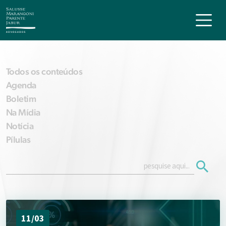
Todos os conteúdos
Agenda
Boletim
Na Mídia
Notícia
Pílulas
11/03