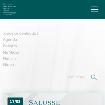
Todos os conteúdos
Agenda
Boletim
Na Mídia
Notícia
Pílulas
17/03