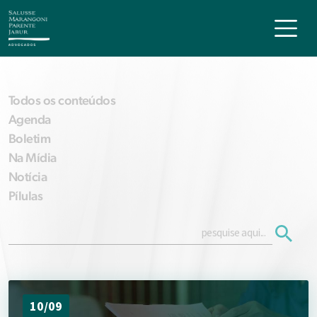
Todos os conteúdos
Agenda
Boletim
Na Mídia
Notícia
Pílulas
10/09