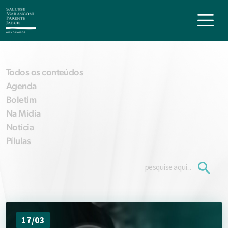
Todos os conteúdos
Agenda
Boletim
Na Mídia
Notícia
Pílulas
17/03