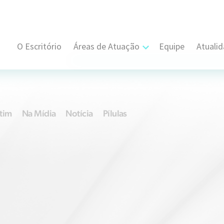
O Escritório
Áreas de Atuação
Equipe
Atuali
Cível, Comercial e Consumidor Estratégi
Contratual
tim
Na Mídia
Notícia
Pílulas
Propriedade Intelectual
Resolução de Disputas
Societário
Trabalhista e Sindical
Tributário