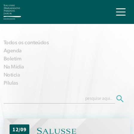
Todos os conteúdos
Agenda
Boletim
Na Mídia
Notícia
Pílulas
12/09