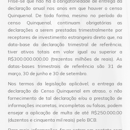
Frise-se que não há a obrigatoriedade de entrega da
declaração anual nos anos em que houver o censo
Quinquenal.​ De toda forma, mesmo no período do
censo Quinquenal, continuam obrigatórias as
declarações a serem prestadas trimestralmente por
receptores de investimento estrangeiro direto que, na
data-base da declaração trimestral de referência,
tiver ativos totais em valor igual ou superior a
R$300.000.000,00 (trezentos milhões de reais). As
datas-bases trimestrais de referência são 31 de
março, 30 de junho e 30 de setembro.
Nos termos da legislação aplicável, a entrega da
declaração do Censo Quinquenal em atraso, o não
fornecimento de tal declaração e/ou a prestação de
informações incorretas, incompletas ou falsas, podem
ensejar a aplicação de multa de até R$250.000,00
(duzentos e cinquenta mil reais) pelo BCB.
Para mais informações, favor entrar em contato com