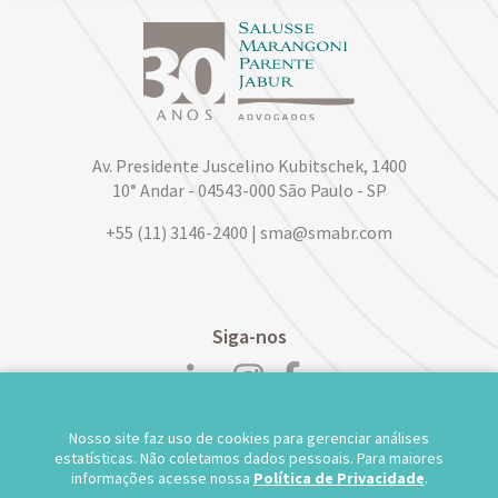
Av. Presidente Juscelino Kubitschek, 1400
10° Andar - 04543-000 São Paulo - SP
+55 (11) 3146-2400 | sma@smabr.com
Siga-nos
Nosso site faz uso de cookies para gerenciar análises
POLÍTICA DE PRIVACIDADE DE DADOS
estatísticas. Não coletamos dados pessoais. Para maiores
informações acesse nossa
Política de Privacidade
.
TRABALHE CONOSCO
WEBMAIL
TS WEB