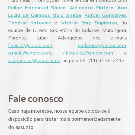
Felipe Hannickel Souza
,
Alejandra Platero
,
Ana
Lucia de Campos Maia Snége
,
Rafael Gonçalves
Tenório Kotovicz
e
Vitória Emy Sapienza
, da
equipe de Direito Societário do Salusse, Marangoni,
Parente, Jabur Advogados nos e-mails
f.souza@smabr.com
,
a.platero@smabr.com
,
a.maia@smabr.com
,
r.kotovicz@smabr.com
e
v.sapienza@smabr.com
, ou pelo tel.: (11) 3146-2412.
Fale conosco
Caso haja interesse, nossa equipe coloca-se à
disposição para tratar mais pormenorizadamente
do assunto.