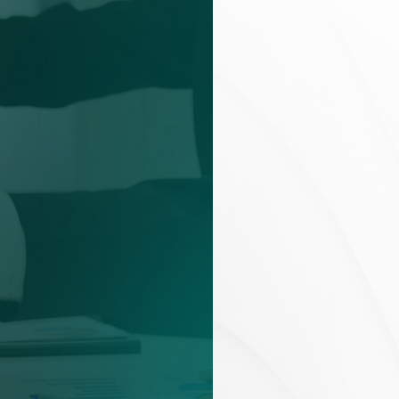
Planejamento Patrimonial e Sucessório
Direito Previdenciário