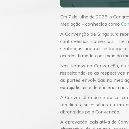
Em 7 de julho de 2025, o Congr
Mediação – conhecida como
Con
A Convenção de Singapura repr
controvérsias comerciais inter
sentenças arbitrais estrangei
acordos firmados por meio da me
Nos termos da Convenção, os a
respeitando-se as respectivas no
às partes envolvidas na mediaç
extrajudiciais e de eficiência na
A Convenção não se aplica, con
familiares, sucessórias ou em 
abrangidos pela Convenção.
A aprovação legislativa da Conv
alternativa de disputas, conso