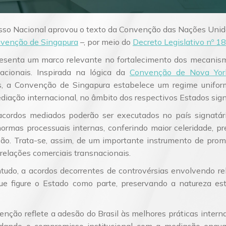
esso Nacional aprovou o texto da Convenção das Nações Unid
venção de Singapura
–, por meio do
Decreto Legislativo nº 
esenta um marco relevante no fortalecimento dos mecanism
nacionais. Inspirada na lógica da
Convenção de Nova Yor
ras, a Convenção de Singapura estabelece um regime unifor
diação internacional, no âmbito dos respectivos Estados sign
cordos mediados poderão ser executados no país signatár
rmas processuais internas, conferindo maior celeridade, pre
ão. Trata-se, assim, de um importante instrumento de pro
s relações comerciais transnacionais.
tudo, a acordos decorrentes de controvérsias envolvendo rel
que figure o Estado como parte, preservando a natureza estr
enção reflete a adesão do Brasil às melhores práticas intern
lidando o compromisso institucional com a mediação enqua