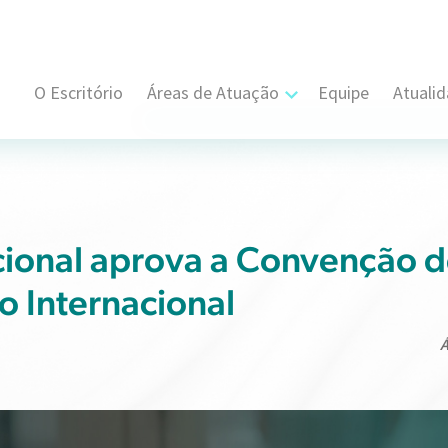
O Escritório
Áreas de Atuação
Equipe
Atuali
Cível, Comercial e Consumidor Estratégi
Contratual
Propriedade Intelectual
ional aprova a Convenção d
 Internacional
Resolução de Disputas
Societário
Á
Trabalhista e Sindical
Tributário