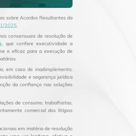
as sobre Acordos Resultantes da
181/2025
.
os consensuais de resolução de
k
, que confere executividade a
me e eficaz para a execução de
atários.
io, em caso de inadimplemento,
visibilidade e segurança jurídica
moção da confiança nas soluções
ações de consumo, trabalhistas,
itamente comercial dos litígios
acionais em matéria de resolução
nto uma via legítima, efetiva e