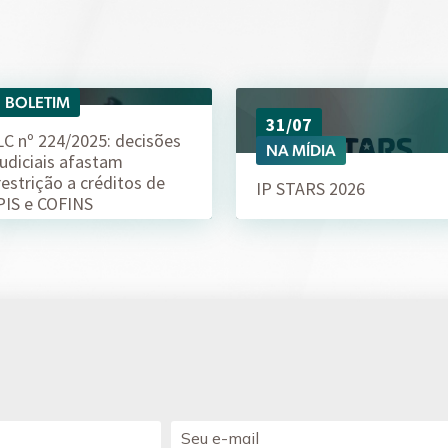
BOLETIM
04/08
31/07
LC nº 224/2025: decisões
NA MÍDIA
judiciais afastam
restrição a créditos de
IP STARS 2026
PIS e COFINS